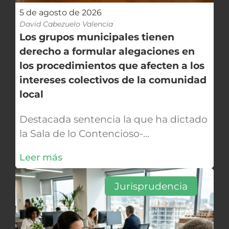
5 de agosto de 2026
David Cabezuelo Valencia
Los grupos municipales tienen
derecho a formular alegaciones en
los procedimientos que afecten a los
intereses colectivos de la comunidad
local
Destacada sentencia la que ha dictado
la Sala de lo Contencioso-
Administrativo del Tribunal Supremo
Leer más
en fecha 23 de abril de 2026 (recurso
de casación núm. 5820/2023), en la
Jurisprudencia
que fija la doctrina de que los grupos
municipales tienen derecho al trámite
de audiencia y formulación de