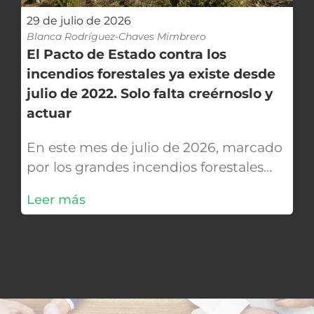
interés general.
29 de julio de 2026
SENTIDO DEL FALLO: recurso de
Blanca Rodríguez-Chaves Mimbrero
casación, estimación del recurso de
El Pacto de Estado contra los
casación.
incendios forestales ya existe desde
julio de 2022. Solo falta creérnoslo y
actuar
En este mes de julio de 2026, marcado
por los grandes incendios forestales
que han asolado Aragón, Almería,
Leer más
Guadalajara y, en estos momentos,
Toledo, Ávila y Madrid, cuando todavía
desconocemos cuál será el alcance
definitivo de esta nueva tragedia, me
detengo por un momento en esta
entrada para expresar mi recuerdo