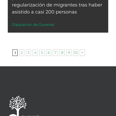
regularización de migrantes tras haber
asistido a casi 200 personas
Diputación de Ourense
2
3
4
5
6
7
8
9
10
1