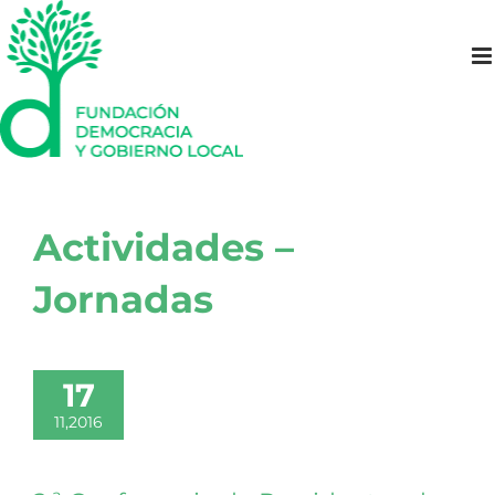
Saltar
al
contenido
Actividades –
Jornadas
17
11,2016