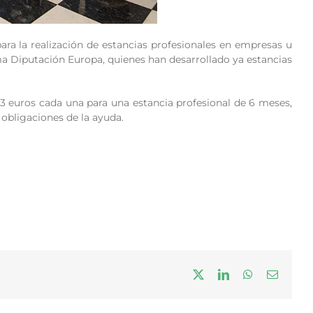
ara la realización de estancias profesionales en empresas u
ama Diputación Europa, quienes han desarrollado ya estancias
33 euros cada una para una estancia profesional de 6 meses,
obligaciones de la ayuda.
X
LinkedIn
WhatsApp
Correo
electrón