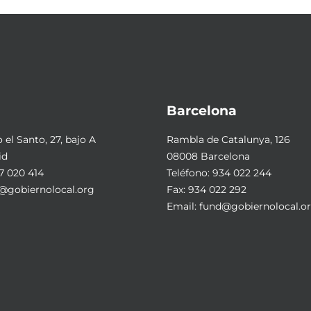
Barcelona
el Santo, 27, bajo A
Rambla de Catalunya, 126
id
08008 Barcelona
7 020 414
Teléfono:
934 022 244
@gobiernolocal.org
Fax: 934 022 292
Email:
fund@gobiernolocal.o