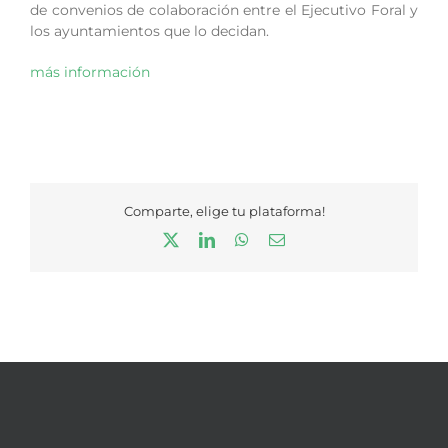
de convenios de colaboración entre el Ejecutivo Foral y
los ayuntamientos que lo decidan.
más información
Comparte, elige tu plataforma!
X
LinkedIn
WhatsApp
Correo
electrónico