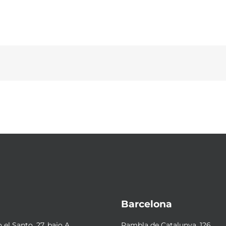
Barcelona
el Santo, 27, bajo A
Rambla de Catalunya, 126