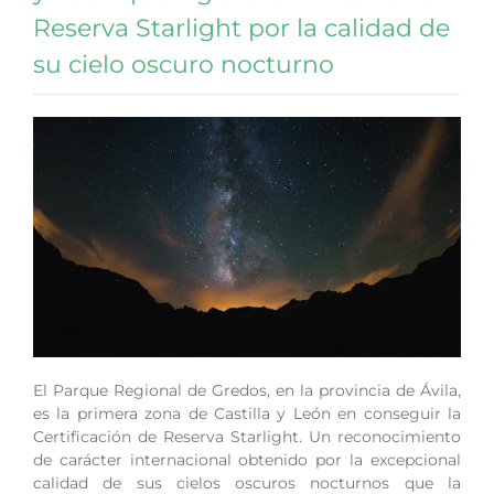
Reserva Starlight por la calidad de
su cielo oscuro nocturno
El Parque Regional de Gredos, en la provincia de Ávila,
es la primera zona de Castilla y León en conseguir la
Certificación de Reserva Starlight. Un reconocimiento
de carácter internacional obtenido por la excepcional
calidad de sus cielos oscuros nocturnos que la