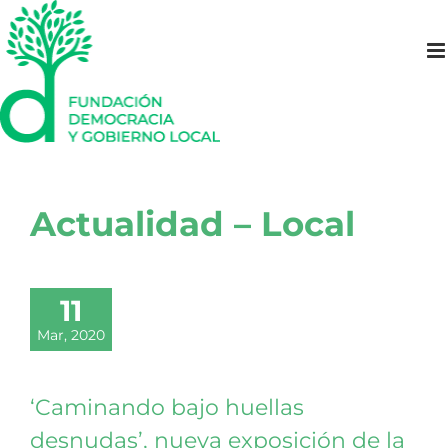
Saltar
al
contenido
Actualidad – Local
11
Mar, 2020
‘Caminando bajo huellas
desnudas’, nueva exposición de la