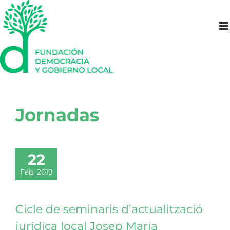
Saltar
al
contenido
Jornadas
22
Feb, 2019
Cicle de seminaris d’actualització
jurídica local Josep Maria