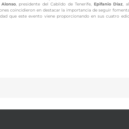
 Alonso
, presidente del Cabildo de Tenerife,
Epifanio Díaz
, 
ones coincidieron en destacar la importancia de seguir fomenta
dad que este evento viene proporcionando en sus cuatro edici