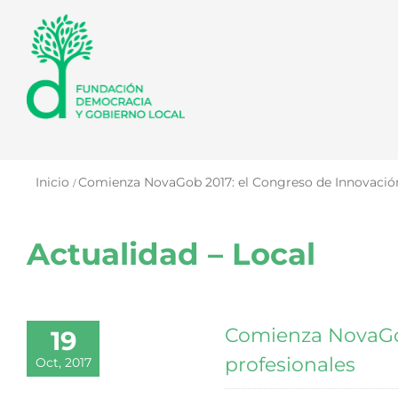
Saltar
al
contenido
Inicio
Comienza NovaGob 2017: el Congreso de Innovación 
Actualidad – Local
Comienza NovaGob
19
profesionales
Oct, 2017