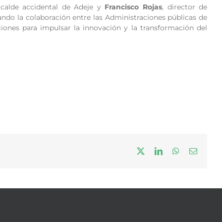
alcalde accidental de Adeje y
Francisco Rojas
, director de
ndo la colaboración entre las Administraciones públicas de
ones para impulsar la innovación y la transformación del
X
LinkedIn
WhatsApp
Correo
electrón