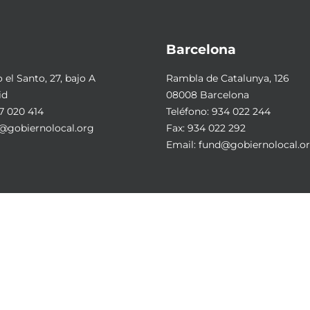
Barcelona
el Santo, 27, bajo A
Rambla de Catalunya, 126
id
08008 Barcelona
7 020 414
Teléfono:
934 022 244
@gobiernolocal.org
Fax: 934 022 292
Email:
fund@gobiernolocal.o