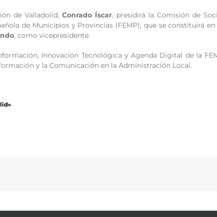
ión de Valladolid,
Conrado Íscar
, presidirá la Comisión de So
pañola de Municipios y Provincias (FEMP), que se constituirá en
ondo
, como vicepresidente.
Información, Innovación Tecnológica y Agenda Digital de la FEM
formación y la Comunicación en la Administración Local.
lid»