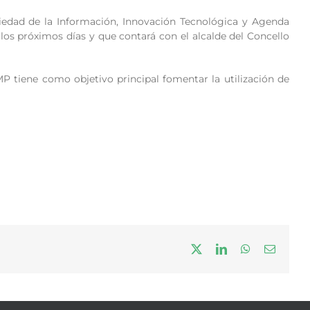
ciedad de la Información, Innovación Tecnológica y Agenda
 los próximos días y que contará con el alcalde del Concello
P tiene como objetivo principal fomentar la utilización de
X
LinkedIn
WhatsApp
Correo
electrón