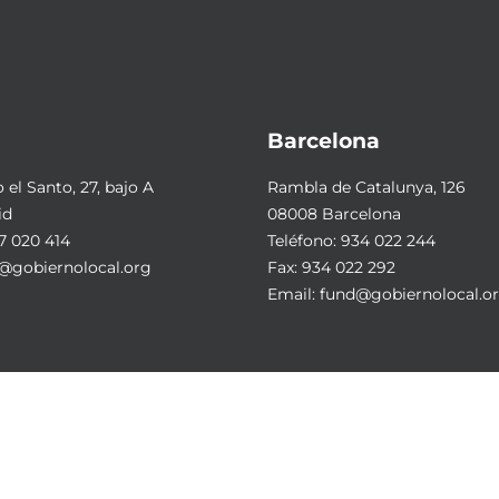
Barcelona
el Santo, 27, bajo A
Rambla de Catalunya, 126
id
08008 Barcelona
7 020 414
Teléfono:
934 022 244
@gobiernolocal.org
Fax: 934 022 292
Email:
fund@gobiernolocal.o