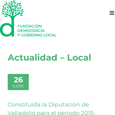
Saltar
al
contenido
Actualidad – Local
26
6,2015
Constituida la Diputación de
Valladolid para el período 2015-