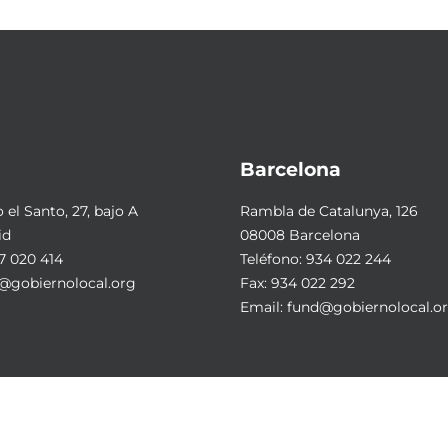
Barcelona
el Santo, 27, bajo A
Rambla de Catalunya, 126
id
08008 Barcelona
7 020 414
Teléfono:
934 022 244
@gobiernolocal.org
Fax: 934 022 292
Email:
fund@gobiernolocal.o