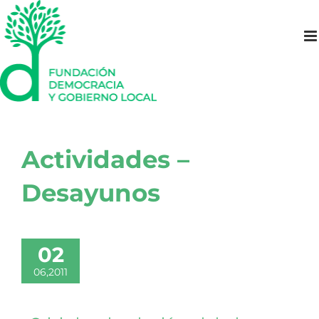
Saltar
al
contenido
Actividades –
Desayunos
02
06,2011