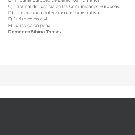
B) Tribunal Europeo de Derechos Humanos
C) Tribunal de Justicia de las Comunidades Europeas
D) Jurisdicción contencioso-administrativa
E) Jurisdicción civil
F) Jurisdicción penal
Domènec Sibina Tomàs