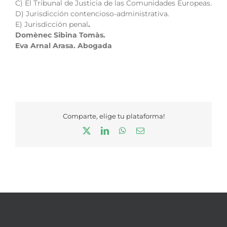
C) El Tribunal de Justicia de las Comunidades Europeas.
D) Jurisdicción contencioso-administrativa.
E) Jurisdicción penal
.
Domènec Sibina Tomàs.
Eva Arnal Arasa. Abogada
Comparte, elige tu plataforma!
X
LinkedIn
WhatsApp
Correo
electrónico