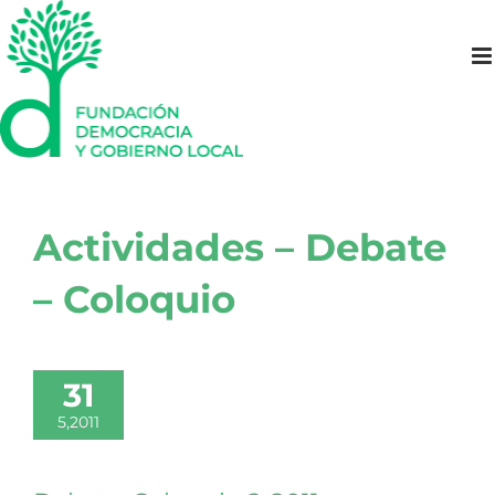
Saltar
al
contenido
Actividades – Debate
– Coloquio
31
5,2011