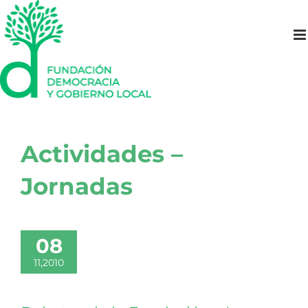
Saltar
al
contenido
Actividades –
Jornadas
08
11,2010