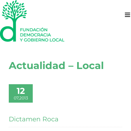
Saltar
al
contenido
Actualidad – Local
12
07,2013
Dictamen Roca