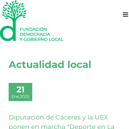
Saltar
al
contenido
Actualidad local
21
Ene,2025
Diputación de Cáceres y la UEX
ponen en marcha “Deporte en La