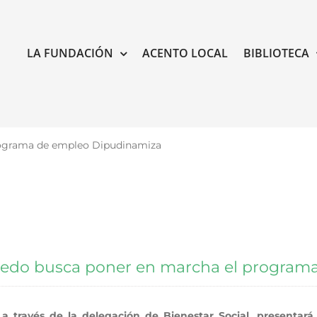
LA FUNDACIÓN
ACENTO LOCAL
BIBLIOTECA
rograma de empleo Dipudinamiza
ledo busca poner en marcha el program
a través de la delegación de Bienestar Social, presentará 