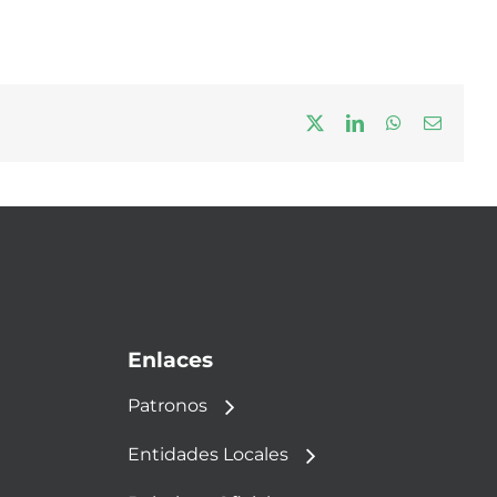
X
LinkedIn
WhatsApp
Correo
electrón
Enlaces
Patronos
Entidades Locales