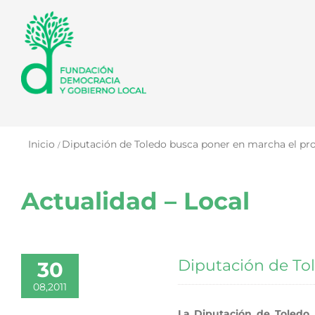
Saltar
al
contenido
Inicio
Diputación de Toledo busca poner en marcha el p
Actualidad – Local
Diputación de To
30
08,2011
La Diputación de Toledo, 