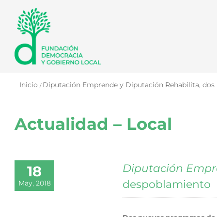
Saltar
al
contenido
Inicio
Diputación Emprende y Diputación Rehabilita, dos
Actualidad – Local
Diputación Emp
18
despoblamiento
May, 2018