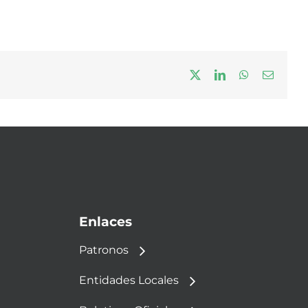
X
LinkedIn
WhatsApp
Correo
electrón
Enlaces
Patronos
Entidades Locales