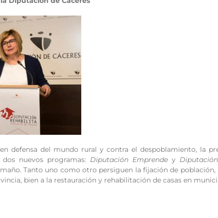
la Diputación de Cáceres
n defensa del mundo rural y contra el despoblamiento, la pr
s dos nuevos programas:
Diputación Emprende
y
Diputación
maño. Tanto uno como otro persiguen la fijación de población, 
ovincia, bien a la restauración y rehabilitación de casas en munici