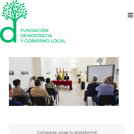
Saltar
al
contenido
Comparte, elige tu plataforma!