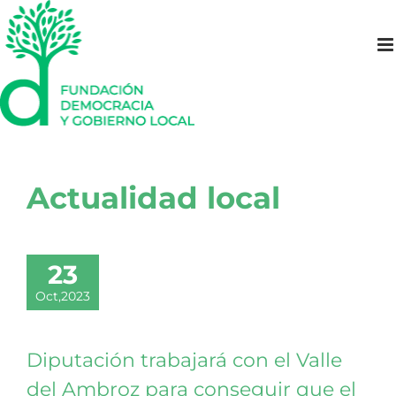
Saltar
al
contenido
Actualidad local
23
Oct,2023
Diputación trabajará con el Valle
del Ambroz para conseguir que el