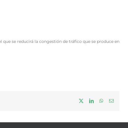
l que se reducirá la congestión de tráfico que se produce en
X
LinkedIn
WhatsApp
Correo
electrón