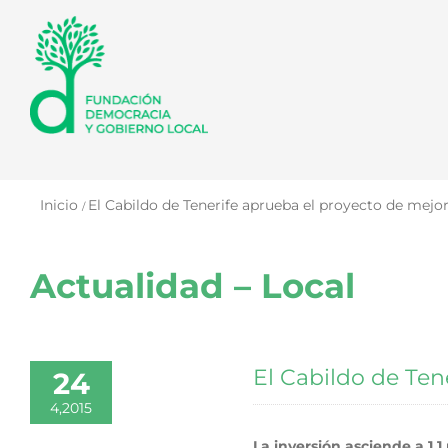
Saltar
al
contenido
Inicio
El Cabildo de Tenerife aprueba el proyecto de mejor
Actualidad – Local
El Cabildo de Ten
24
4,2015
La inversión asciende a 1,1