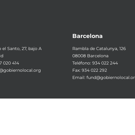
Barcelona
el Santo, 27, bajo A
Rambla de Catalunya, 126
id
08008 Barcelona
7 020 414
Teléfono:
934 022 244
@gobiernolocal.org
Fax: 934 022 292
Email:
fund@gobiernolocal.o