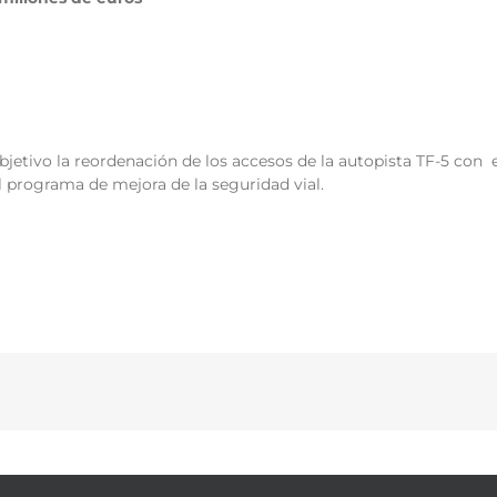
jetivo la reordenación de los accesos de la autopista TF-5 con e
l programa de mejora de la seguridad vial.