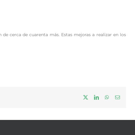
n de cerca de cuarenta más. Estas mejoras a realizar en los
X
LinkedIn
WhatsApp
Correo
electrón