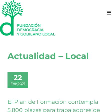
Saltar
al
contenido
Actualidad – Local
22
Ene,2021
El Plan de Formación contempla
5.800 plazas para trabajadores de