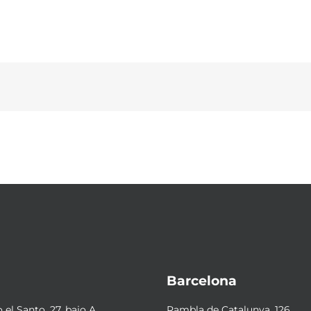
Barcelona
el Santo, 27, bajo A
Rambla de Catalunya, 126