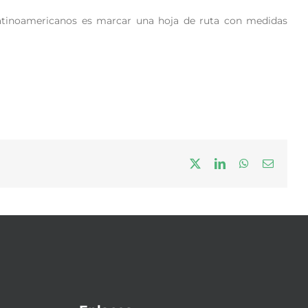
latinoamericanos es marcar una hoja de ruta con medidas
X
LinkedIn
WhatsApp
Correo
electrón