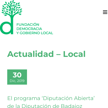
Saltar
al
contenido
Actualidad – Local
30
Dic, 2019
El programa ‘Diputación Abierta’
de la Diputación de Badajoz