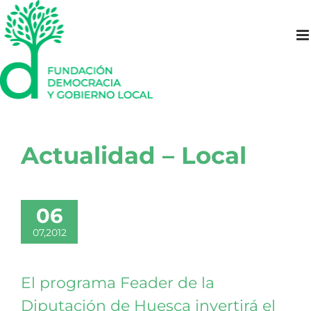
Saltar
al
contenido
Actualidad – Local
06
07,2012
El programa Feader de la
Diputación de Huesca invertirá el