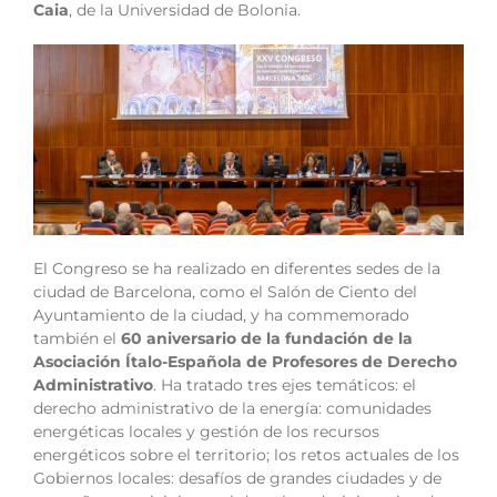
Caia
, de la Universidad de Bolonia.
El Congreso se ha realizado en diferentes sedes de la
ciudad de Barcelona, como el Salón de Ciento del
Ayuntamiento de la ciudad, y ha commemorado
también el
60 aniversario de la fundación de la
Asociación Ítalo-Española de Profesores de Derecho
Administrativo
. Ha tratado tres ejes temáticos: el
derecho administrativo de la energía: comunidades
energéticas locales y gestión de los recursos
energéticos sobre el territorio; los retos actuales de los
Gobiernos locales: desafíos de grandes ciudades y de