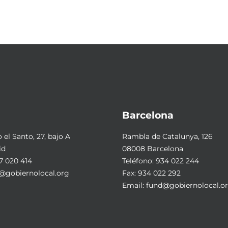
Barcelona
el Santo, 27, bajo A
Rambla de Catalunya, 126
id
08008 Barcelona
7 020 414
Teléfono:
934 022 244
@gobiernolocal.org
Fax: 934 022 292
Email:
fund@gobiernolocal.o