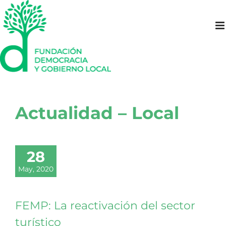
Saltar
al
contenido
Actualidad – Local
28
May, 2020
FEMP: La reactivación del sector
turístico