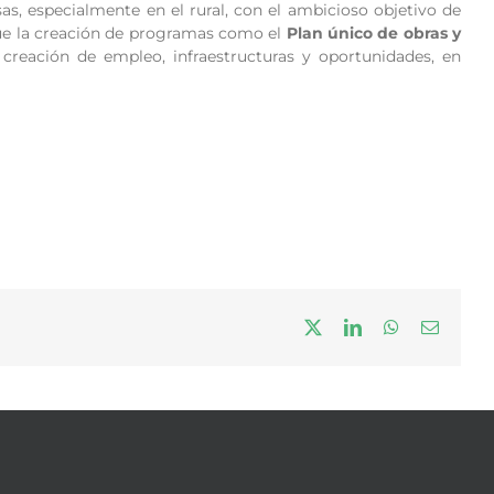
s, especialmente en el rural, con el ambicioso objetivo de
que la creación de programas como el
Plan único de obras y
creación de empleo, infraestructuras y oportunidades, en
X
LinkedIn
WhatsApp
Correo
electrón