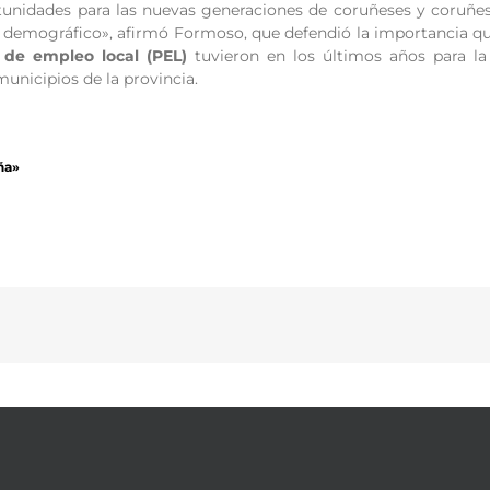
tunidades para las nuevas generaciones de coruñeses y coruñesa
 y demográfico», afirmó Formoso, que defendió la importancia 
 de empleo local (PEL)
tuvieron en los últimos años para la 
unicipios de la provincia.
ña»