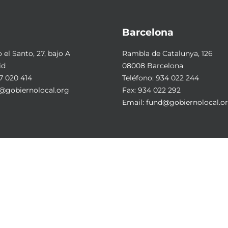
Barcelona
el Santo, 27, bajo A
Rambla de Catalunya, 126
id
08008 Barcelona
7 020 414
Teléfono:
934 022 244
@gobiernolocal.org
Fax: 934 022 292
Email:
fund@gobiernolocal.o