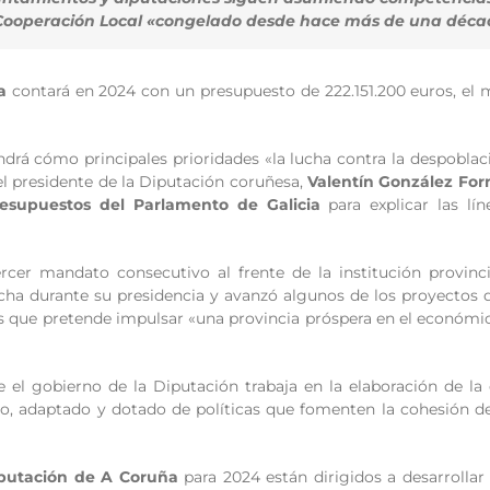
Cooperación Local «congelado desde hace más de una déca
a
contará en 2024 con un presupuesto de 222.151.200 euros, el más
drá cómo principales prioridades «la lucha contra la despoblació
el presidente de la Diputación coruñesa,
Valentín González Fo
esupuestos del Parlamento de Galicia
para explicar las lí
cer mandato consecutivo al frente de la institución provincia
a durante su presidencia y avanzó algunos de los proyectos q
as que pretende impulsar «una provincia próspera en el económico,
e el gobierno de la Diputación trabaja en la elaboración de la
, adaptado y dotado de políticas que fomenten la cohesión del 
putación de A Coruña
para 2024 están dirigidos a desarrollar