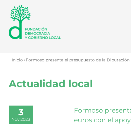
Saltar
al
contenido
Inicio
Formoso presenta el presupuesto de la Diputación d
Actualidad local
Formoso presenta
3
euros con el apoyo
Nov,2023