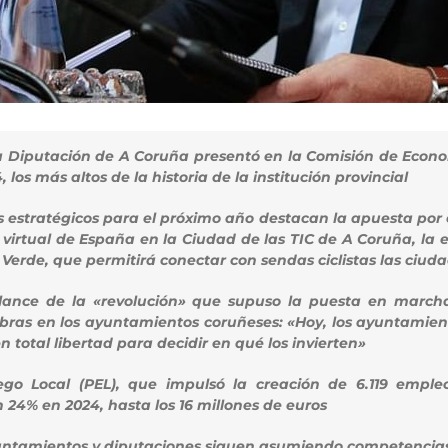
la Diputación de A Coruña presentó en la Comisión de Econo
los más altos de la historia de la institución provincial
s estratégicos para el próximo año destacan la apuesta por e
 virtual de España en la Ciudad de las TIC de A Coruña, la
ía Verde, que permitirá conectar con sendas ciclistas las c
ance de la «revolución» que supuso la puesta en marcha
 obras en los ayuntamientos coruñeses: «Hoy, los ayuntamie
n total libertad para decidir en qué los invierten»
go Local (PEL), que impulsó la creación de 6.119 empl
 24% en 2024, hasta los 16 millones de euros
tamientos y diputaciones siguen asumiendo competencias de