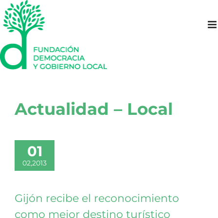
Saltar
al
contenido
Actualidad – Local
01
02,2013
Gijón recibe el reconocimiento
como mejor destino turístico