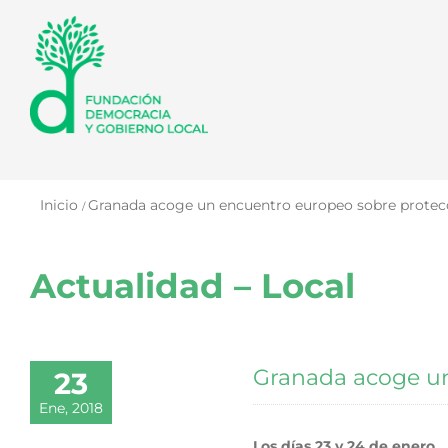
Saltar
al
contenido
Inicio
Granada acoge un encuentro europeo sobre protecc
Actualidad – Local
Granada acoge un
23
Ene, 2018
Los días 23 y 24 de enero