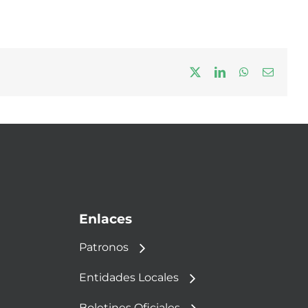
X
LinkedIn
WhatsApp
Correo
electrón
Enlaces
Patronos
Entidades Locales
Boletines Oficiales