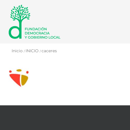
Saltar
al
contenido
Inicio
INICIO
caceres