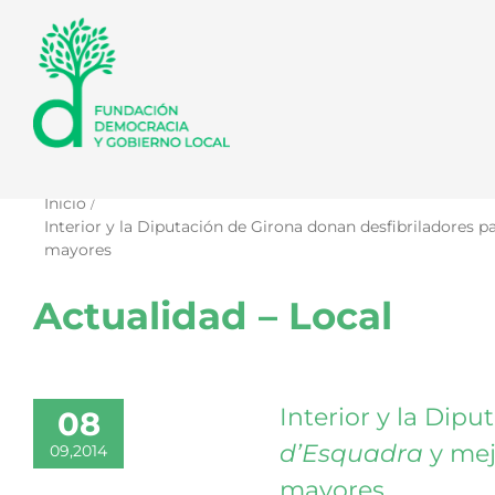
Saltar
al
contenido
Inicio
Interior y la Diputación de Girona donan desfibriladores p
mayores
Actualidad – Local
Interior y la Dip
08
d’Esquadra
y mejo
09,2014
mayores