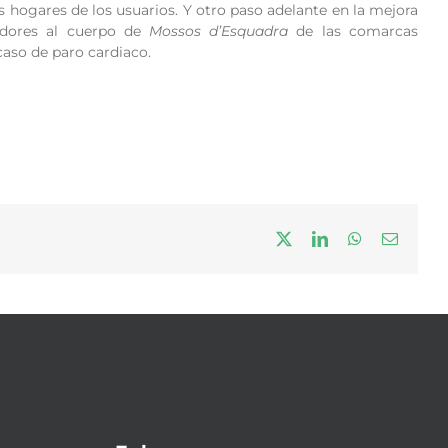
s hogares de los usuarios. Y otro paso adelante en la mejora
ladores al cuerpo de
Mossos d’Esquadra
de las comarcas
caso de paro cardiaco.
X
LinkedIn
WhatsApp
Correo
electrón