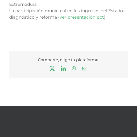
Extremadura
La participación municipal en los ingresos del Estado:
diagnóstico y reforma (
ver presentación ppt
)
Comparte, elige tu plataforma!
X
LinkedIn
WhatsApp
Correo
electrónico