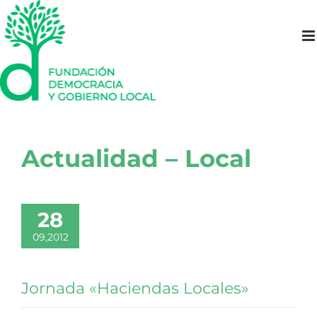
Saltar
al
contenido
Actualidad – Local
28
09,2012
Jornada «Haciendas Locales»