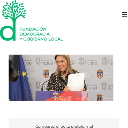
Saltar
al
contenido
Comparte, elige tu plataforma!