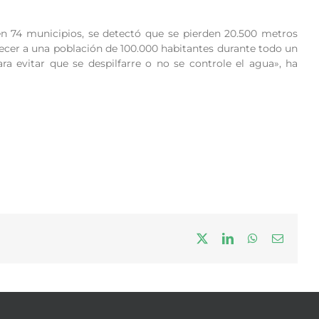
en 74 municipios, se detectó que se pierden 20.500 metros
tecer a una población de 100.000 habitantes durante todo un
ara evitar que se despilfarre o no se controle el agua», ha
X
LinkedIn
WhatsApp
Correo
electrón