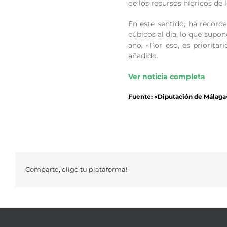
de los recursos hídricos de
En este sentido, ha record
cúbicos al día, lo que supo
año. «Por eso, es prioritar
añadido.
Ver noticia completa
Fuente: «Diputación de Málaga
Comparte, elige tu plataforma!