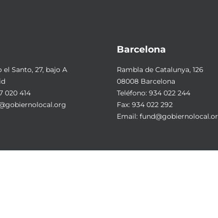
Barcelona
el Santo, 27, bajo A
Rambla de Catalunya, 126
id
08008 Barcelona
7 020 414
Teléfono:
934 022 244
@gobiernolocal.org
Fax: 934 022 292
Email:
fund@gobiernolocal.o