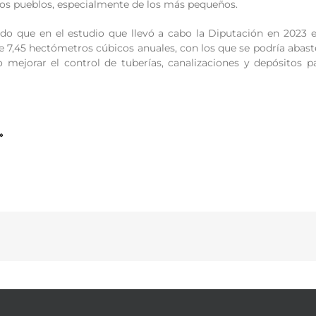
 los pueblos, especialmente de los más pequeños.
ado que en el estudio que llevó a cabo la Diputación en 2023 
ne 7,45 hectómetros cúbicos anuales, con los que se podría abas
io mejorar el control de tuberías, canalizaciones y depósitos p
»