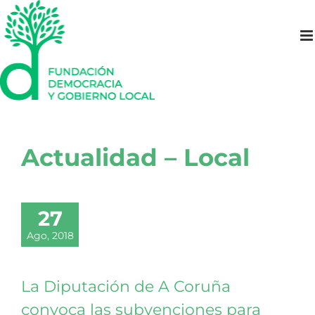
Saltar
al
contenido
Actualidad – Local
27
Ago, 2018
La Diputación de A Coruña
convoca las subvenciones para