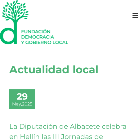
Saltar
al
contenido
Actualidad local
29
May,2025
La Diputación de Albacete celebra
en Hellín las III Jornadas de