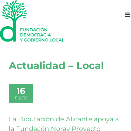
Saltar
al
contenido
Actualidad – Local
16
11,2012
La Diputación de Alicante apoya a
la Fundacón Noray Proyecto