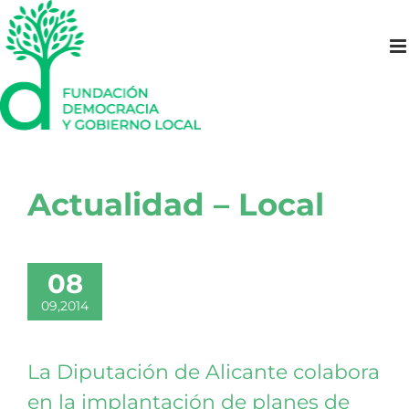
Saltar
al
contenido
Actualidad – Local
08
09,2014
La Diputación de Alicante colabora
en la implantación de planes de