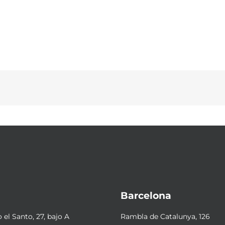
Barcelona
el Santo, 27, bajo A
Rambla de Catalunya, 126