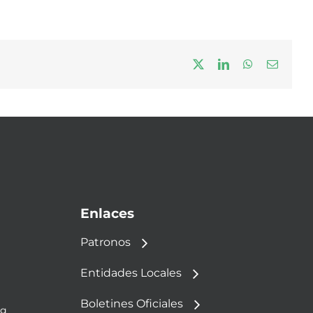
X
LinkedIn
WhatsApp
Correo
electrón
Enlaces
Patronos
Entidades Locales
Boletines Oficiales
rg