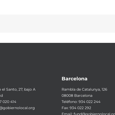
Barcelona
el Santo, 27, bajo A
Rambla de Catalunya, 126
id
08008 Barcelona
7 020 414
Teléfono:
934 022 244
@gobiernolocal.org
Fax: 934 022 292
Email:
fund@gobiernolocal.o