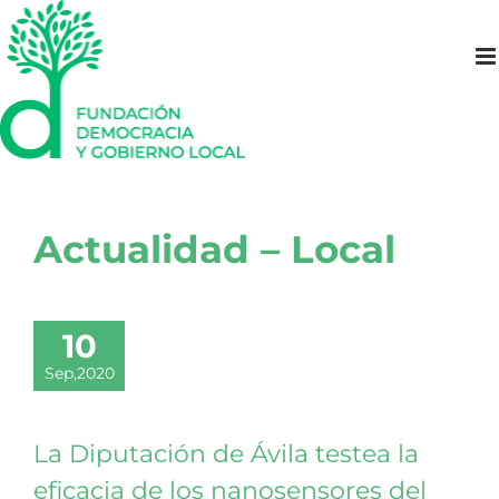
Saltar
al
contenido
Actualidad – Local
10
Sep,2020
La Diputación de Ávila testea la
eficacia de los nanosensores del