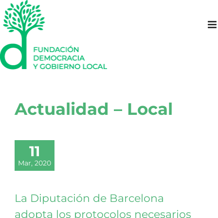
Saltar
al
contenido
Actualidad – Local
11
Mar, 2020
La Diputación de Barcelona
adopta los protocolos necesarios